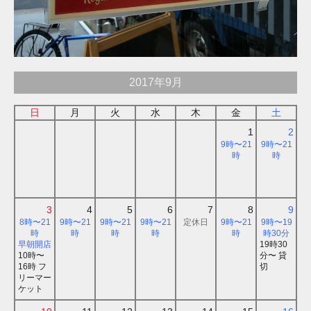
2017年9月
日
月
火
水
木
金
土
1
2
9時〜21
9時〜21
時
時
3
4
5
6
7
8
9
8時〜21
9時〜21
9時〜21
9時〜21
定休日
9時〜21
9時〜19
時
時
時
時
時
時30分
早朝開店
19時30
10時〜
分〜 貸
16時 フ
切
リーマー
ケット